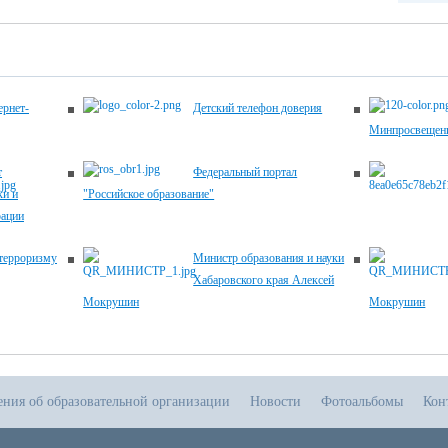
рнет-
Детский телефон доверия
Минпросвещени
т
Федеральный портал
ки и
"Российское образование"
рации
терроризму
Министр образования и науки
Хабаровского края Алексей
Мокрушин
Мокрушин
ения об образовательной организации
Новости
Фотоальбомы
Кон