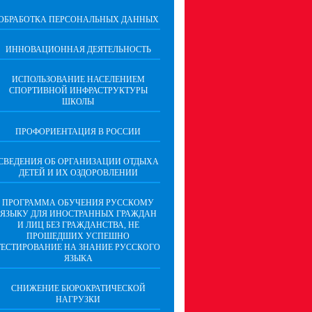
ОБРАБОТКА ПЕРСОНАЛЬНЫХ ДАННЫХ
ИННОВАЦИОННАЯ ДЕЯТЕЛЬНОСТЬ
ИСПОЛЬЗОВАНИЕ НАСЕЛЕНИЕМ
СПОРТИВНОЙ ИНФРАСТРУКТУРЫ
ШКОЛЫ
ПРОФОРИЕНТАЦИЯ В РОССИИ
СВЕДЕНИЯ ОБ ОРГАНИЗАЦИИ ОТДЫХА
ДЕТЕЙ И ИХ ОЗДОРОВЛЕНИИ
ПРОГРАММА ОБУЧЕНИЯ РУССКОМУ
ЯЗЫКУ ДЛЯ ИНОСТРАННЫХ ГРАЖДАН
И ЛИЦ БЕЗ ГРАЖДАНСТВА, НЕ
ПРОШЕДШИХ УСПЕШНО
ТЕСТИРОВАНИЕ НА ЗНАНИЕ РУССКОГО
ЯЗЫКА
СНИЖЕНИЕ БЮРОКРАТИЧЕСКОЙ
НАГРУЗКИ