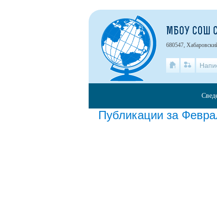
МБОУ СОШ 
680547, Хабаровский
Напи
Свед
Публикации за Февра