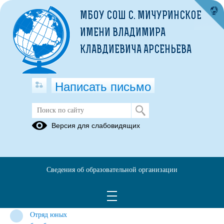
МБОУ СОШ С. МИЧУРИНСКОЕ
ИМЕНИ ВЛАДИМИРА
КЛАВДИЕВИЧА АРСЕНЬЕВА
Написать письмо
Советник директора по воспитанию
Версия для слабовидящих
и взаимодействию с
общественными объединениями
Мероприятия
Календарный
Будь в
Сведения об образовательной организации
план 2024-
движении!
2025 год.
Будь с
нами!
Отряд юных