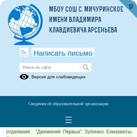
МБОУ СОШ С. МИЧУРИНСКОЕ
ИМЕНИ ВЛАДИМИРА
КЛАВДИЕВИЧА АРСЕНЬЕВА
Написать письмо
День первых
Версия для слабовидящих
27.07.2025
В вашей школе сегодня прошло мероприятие, 
посвященное Дню Первых, с участием советника 
Сведения об образовательной организации
директора по воспитанию и взаимодействию с 
детскими общественными объединениями Аникиной 
Оксаны Юрьевны и председателя Первичного 
отделения  "Движения Первых" Зубенко Елизаветы. 